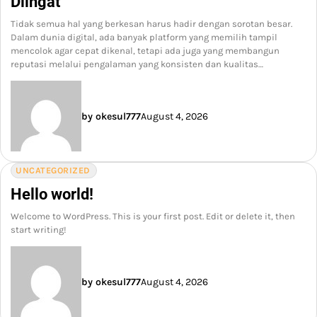
Diingat
Tidak semua hal yang berkesan harus hadir dengan sorotan besar.
Dalam dunia digital, ada banyak platform yang memilih tampil
mencolok agar cepat dikenal, tetapi ada juga yang membangun
reputasi melalui pengalaman yang konsisten dan kualitas…
by okesul777
August 4, 2026
UNCATEGORIZED
Hello world!
Welcome to WordPress. This is your first post. Edit or delete it, then
start writing!
by okesul777
August 4, 2026