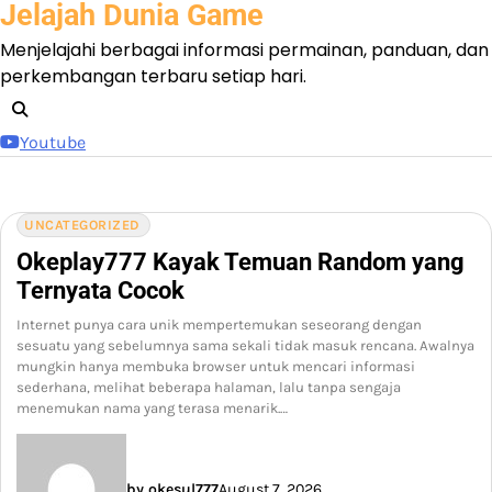
Jelajah Dunia Game
Skip
to
Menjelajahi berbagai informasi permainan, panduan, dan
content
perkembangan terbaru setiap hari.
Youtube
UNCATEGORIZED
Okeplay777 Kayak Temuan Random yang
Ternyata Cocok
Internet punya cara unik mempertemukan seseorang dengan
sesuatu yang sebelumnya sama sekali tidak masuk rencana. Awalnya
mungkin hanya membuka browser untuk mencari informasi
sederhana, melihat beberapa halaman, lalu tanpa sengaja
menemukan nama yang terasa menarik.…
by okesul777
August 7, 2026