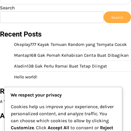
Search
Search
Recent Posts
Okeplay777 Kayak Temuan Random yang Ternyata Cocok
Mantap168 Gak Pernah Kehabisan Cerita Buat Dibagikan
Aladin138 Gak Perlu Ramai Buat Tetap Diingat
Hello world!
Recent Comments
We respect your privacy
A WordPress Commenter
on
Hello world!
Cookies help us improve your experience, deliver
personalized content, and analyze traffic. You
Archives
can choose which cookies to allow by clicking
August 2026
Customize
. Click
Accept All
to consent or
Reject