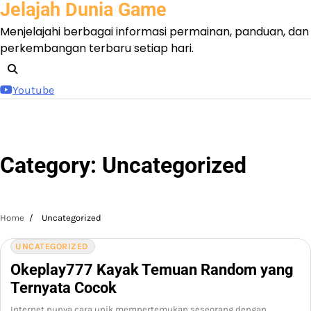
Jelajah Dunia Game
Skip
to
Menjelajahi berbagai informasi permainan, panduan, dan
content
perkembangan terbaru setiap hari.
Youtube
Category:
Uncategorized
Home
Uncategorized
UNCATEGORIZED
Okeplay777 Kayak Temuan Random yang
Ternyata Cocok
Internet punya cara unik mempertemukan seseorang dengan