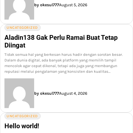
by okesul777
August 5, 2026
UNCATEGORIZED
Aladin138 Gak Perlu Ramai Buat Tetap
Diingat
Tidak semua hal yang berkesan harus hadir dengan sorotan besar.
Dalam dunia digital, ada banyak platform yang memilih tampil
mencolok agar cepat dikenal, tetapi ada juga yang membangun
reputasi melalui pengalaman yang konsisten dan kualitas…
by okesul777
August 4, 2026
UNCATEGORIZED
Hello world!